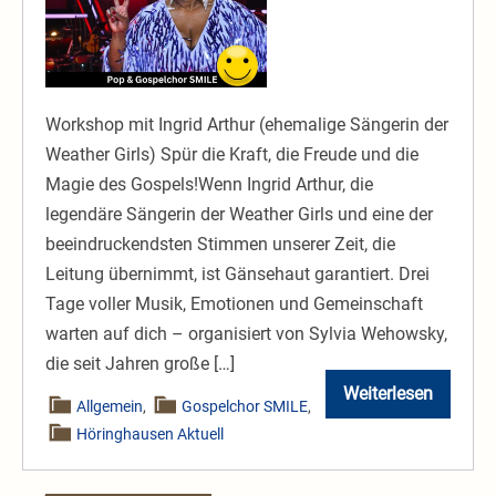
20.
bis
22.
März
Workshop mit Ingrid Arthur (ehemalige Sängerin der
Weather Girls) Spür die Kraft, die Freude und die
Magie des Gospels!Wenn Ingrid Arthur, die
legendäre Sängerin der Weather Girls und eine der
beeindruckendsten Stimmen unserer Zeit, die
Leitung übernimmt, ist Gänsehaut garantiert. Drei
Tage voller Musik, Emotionen und Gemeinschaft
warten auf dich – organisiert von Sylvia Wehowsky,
die seit Jahren große […]
Weiterlesen
Gospel-
Allgemein
,
Gospelchor SMILE
,
Workshop
Höringhausen Aktuell
|
20.
bis
22.