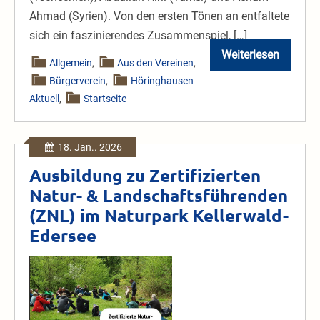
Ahmad (Syrien). Von den ersten Tönen an entfaltete
sich ein faszinierendes Zusammenspiel, […]
Weiterlesen
Voller
Allgemein
,
Aus den Vereinen
,
Erfolg:
Bürgerverein
,
Höringhausen
Mahall-
Konzert
Aktuell
,
Startseite
18. Jan.. 2026
Ausbildung zu Zertifizierten
Natur- & Landschaftsführenden
(ZNL) im Naturpark Kellerwald-
Edersee
Ausbildung
zu
Zertifizierten