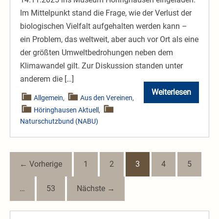
Im Mittelpunkt stand die Frage, wie der Verlust der
biologischen Vielfalt aufgehalten werden kann –
ein Problem, das weltweit, aber auch vor Ort als eine
der größten Umweltbedrohungen neben dem
Klimawandel gilt.​ Zur Diskussion standen unter
anderem die […]
Weiterlesen
NABU:
Allgemein
,
Aus den Vereinen
,
Biodiversität
Höringhausen Aktuell
,
–
Vielfalt
Naturschutzbund (NABU)
des
Lebens
← Vorherige
1
2
3
4
5
…
53
Nächste →