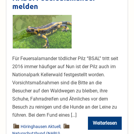
melden
NABU:
Feuersalamander
melden
Für Feuersalamander tödlicher Pilz “BSAL” tritt seit
2016 immer häufiger auf Nun ist der Pilz auch im
Nationalpark Kellerwald festgestellt worden.
Vorsichtsmaßnahmen sind die Bitte an die
Besucher auf den Waldwegen zu bleiben, ihre
Schuhe, Fahrradreifen und Ähnliches vor dem
Besuch zu reinigen und die Hunde an der Leine zu
führen. Bei dem Fund eines […]
Weiterlesen
NABU:
Höringhausen Aktuell
,
Feuersalaman
Naturschutzbund (NABU)