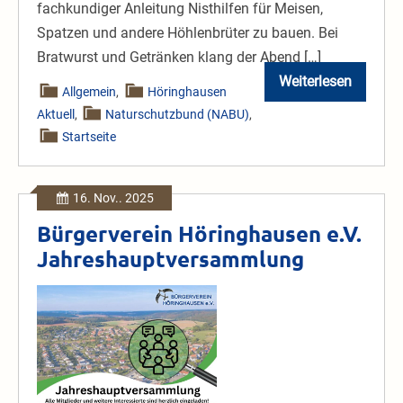
fachkundiger Anleitung Nisthilfen für Meisen,
Spatzen und andere Höhlenbrüter zu bauen.​ Bei
Bratwurst und Getränken klang der Abend […]
Weiterlesen
NABU-
Allgemein
,
Höringhausen
Aktion
Aktuell
,
Naturschutzbund (NABU)
,
„Bau
dir
Startseite
deinen
eigenen
Nistkasten“
2025
16. Nov.. 2025
Bürgerverein Höringhausen e.V.
Jahreshauptversammlung
Bürgerverein
Höringhausen
e.V.
Jahreshauptversammlung