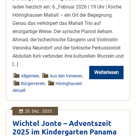
laden herzlich ein: 6._Februar 2026 | 19 Uhr | Kirche
Höringhausen Mahall – ein Ort der Begegnung.
Genau das verkörpert das Mahall Trio auf
einzigartige Weise. Der syrische Pianist Aeham
Ahmad, die tschechische Sängerin und Violinistin
Veronika Neundorf und der türkische Perkussionist
Abdullah Kırlı verbinden ihre kulturellen Wurzeln und
[…]
Weiterlesen
Mahall-
Allgemein
,
Aus den Vereinen
,
Trio
Bürgerverein
,
Höringhausen
gibt
Konzert
Aktuell
in
Höringhausen
20. Dez.. 2025
Wichtel Jonte – Adventszeit
2025 im Kindergarten Panama