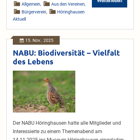
Weiterlesen
Bürgerverein
Allgemein
,
Aus den Vereinen
,
Höringhausen
Bürgerverein
,
Höringhausen
e.V.
Jahreshaupt
Aktuell
15. Nov.. 2025
NABU: Biodiversität – Vielfalt
des Lebens
NABU:
Biodiversität
–
Vielfalt
des
Lebens
Der NABU Höringhausen hatte alle Mitglieder und
Interessierte zu einem Themenabend am
14.11.2025 ins Museum Höringhausen eingeladen.