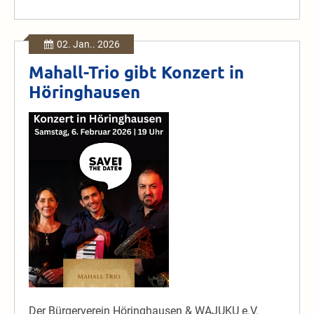
Natur-
&
Landschaftsf
(ZNL)
02. Jan.. 2026
im
Naturpark
Mahall-Trio gibt Konzert in
Kellerwald-
Höringhausen
Edersee
Mahall-
Trio
gibt
Konzert
in
Höringhausen
Der Bürgerverein Höringhausen & WAJUKU e.V.