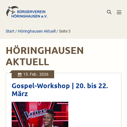
Zum
Inhalt
Suche-
Men
springen
Schalter
Scha
Start
/
Höringhausen Aktuell
/
Seite 3
HÖRINGHAUSEN
AKTUELL
15. Feb.. 2026
Gospel-Workshop | 20. bis 22.
März
Gospel-
Workshop
|