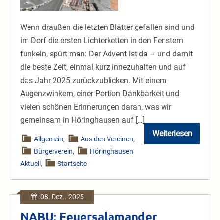
Wenn draußen die letzten Blätter gefallen sind und
im Dorf die ersten Lichterketten in den Fenstern
funkeln, spürt man: Der Advent ist da – und damit
die beste Zeit, einmal kurz innezuhalten und auf
das Jahr 2025 zurückzublicken. Mit einem
Augenzwinkern, einer Portion Dankbarkeit und
vielen schönen Erinnerungen daran, was wir
gemeinsam in Höringhausen auf […]
Weiterlesen
Adventlicher
Allgemein
,
Aus den Vereinen
,
Rückblick
Bürgerverein
,
Höringhausen
des
Bürgervereins
Aktuell
,
Startseite
Höringhausen
08. Dez.. 2025
NABU: Feuersalamander