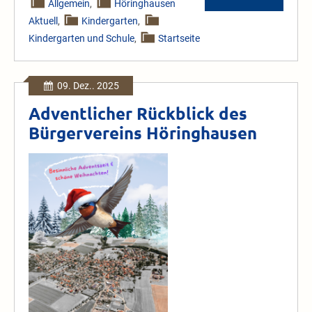
Allgemein
,
Höringhausen
Jonte
Aktuell
,
Kindergarten
,
–
Adventszeit
Kindergarten und Schule
,
Startseite
2025
im
Kindergarten
Panama
09. Dez.. 2025
Adventlicher Rückblick des
Bürgervereins Höringhausen
Adventlicher
Rückblick
des
Bürgervereins
Höringhausen