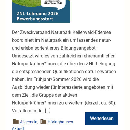
Natur-
&
Landschaftsführenden
(ZNL)
Der Zweckverband Naturpark Kellerwald-Edersee
im
koordiniert im Naturpark ein umfassendes natur-
Naturpark
und erlebnisorientiertes Bildungsangebot.
Kellerwald-
Umgesetzt wird es von zahlreichen ehrenamtlichen
Edersee
Naturparkführer*innen, die über den ZNL-Lehrgang
die entsprechenden Qualifikationen dafür erworben
haben. Im Frühjahr/Sommer 2026 wird die
Ausbildung wieder für Interessierte angeboten mit
dem Ziel, die Gruppe der aktiven
Naturparkführer*innen zu erweitern (derzeit ca. 50).
Vor allem in der […]
Weiterlesen
Ausbildung
Allgemein
,
Höringhausen
zu
Aktuell
Zertifizierten