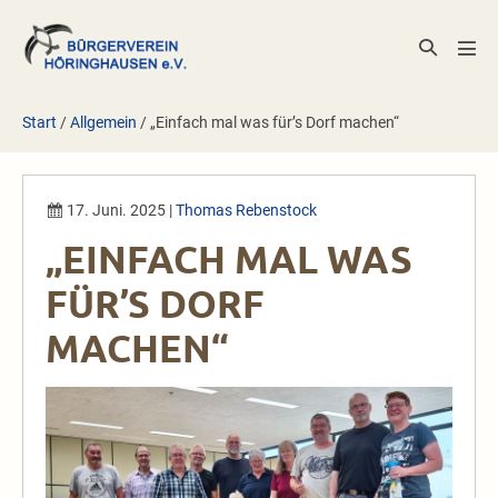
Zum
Inhalt
Suche-
Men
springen
Schalter
Scha
Start
/
Allgemein
/
„Einfach mal was für’s Dorf machen“
17. Juni. 2025
|
Thomas Rebenstock
„EINFACH MAL WAS
FÜR’S DORF
MACHEN“