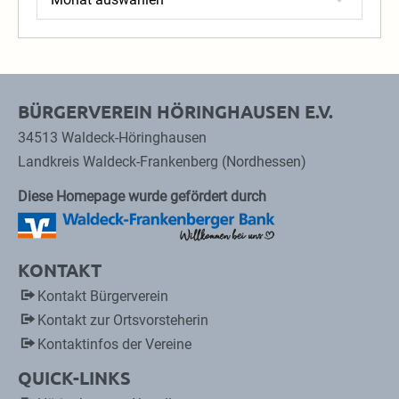
BÜRGERVEREIN HÖRINGHAUSEN E.V.
34513 Waldeck-Höringhausen
Landkreis Waldeck-Frankenberg (Nordhessen)
Diese Homepage wurde gefördert durch
KONTAKT
Kontakt Bürgerverein
Kontakt zur Ortsvorsteherin
Kontaktinfos der Vereine
QUICK-LINKS