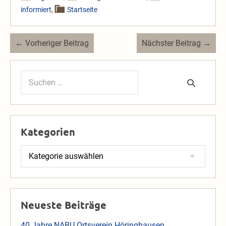
informiert
,
Startseite
Beitragsnavigation
← Vorheriger Beitrag
Nächster Beitrag →
Suchen
nach:
Kategorien
Kategorien
Neueste Beiträge
40 Jahre NABU Ortsverein Höringhausen