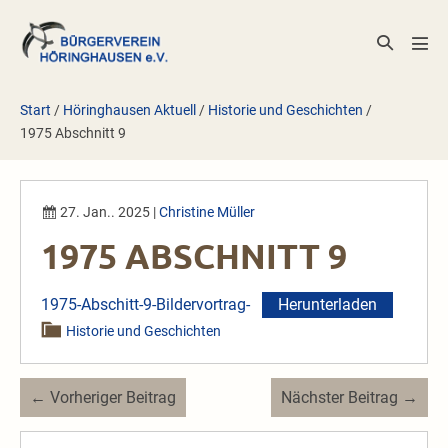
Zum
Inhalt
Suche-
Men
springen
Schalter
Scha
Start
/
Höringhausen Aktuell
/
Historie und Geschichten
/
1975 Abschnitt 9
27. Jan.. 2025
|
Christine Müller
1975 ABSCHNITT 9
1975-Abschitt-9-Bildervortrag-
Herunterladen
Historie und Geschichten
Beitragsnavigation
← Vorheriger Beitrag
Nächster Beitrag →