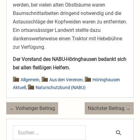
werden, bei vielen alten Obstbäume waren
Baumschnittarbeiten dringend notwendig und die
Astausschläge der Kopfweiden waren zu entfernten.
Ein ortsansässiger Landwirt stellte dazu
dankenswerterweise einen Traktor mit Hebebühne
zur Verfügung.
Der Vorstand des NABU-Höringhausen bedankt sich
bei allen fleißigen Helfern.
Allgemein
,
Aus den Vereinen
,
Höringhausen
Aktuell
,
Naturschutzbund (NABU)
Beitragsnavigation
← Vorheriger Beitrag
Nächster Beitrag →
Suchen
nach: