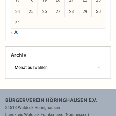
17
18
19
20
21
22
23
24
25
26
27
28
29
30
31
« Juli
Archiv
Archiv
BÜRGERVEREIN HÖRINGHAUSEN E.V.
34513 Waldeck-Höringhausen
Landkreis Waldeck-Frankenberg (Nordhessen)