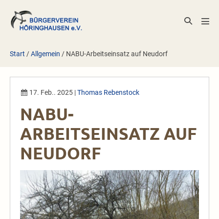
Zum
Inhalt
Suche-
Men
springen
Schalter
Scha
Start
/
Allgemein
/
NABU-Arbeitseinsatz auf Neudorf
17. Feb.. 2025
|
Thomas Rebenstock
NABU-
ARBEITSEINSATZ AUF
NEUDORF