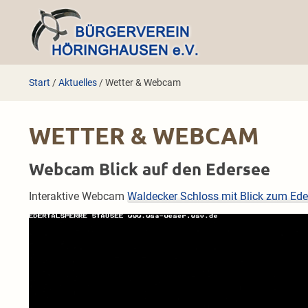
Zum
Inhalt
springen
Start
/
Aktuelles
/
Wetter & Webcam
WETTER & WEBCAM
Webcam Blick auf den Edersee
Interaktive Webcam
Waldecker Schloss mit Blick zum Ede