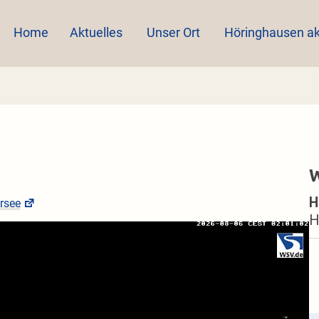
Home
Aktuelles
Unser Ort
Höringhausen ak
W
rsee