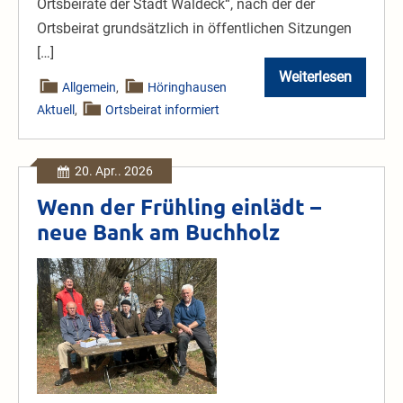
Ortsbeiräte der Stadt Waldeck“, nach der der
Ortsbeirat grundsätzlich in öffentlichen Sitzungen
[…]
Weiterlesen
Ortsbeiratssi
Allgemein
,
Höringhausen
Aktuell
,
Ortsbeirat informiert
20. Apr.. 2026
Wenn der Frühling einlädt –
neue Bank am Buchholz
Wenn
der
Frühling
einlädt
–
neue