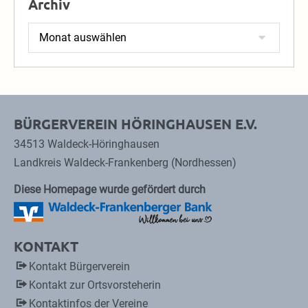
Archiv
Archiv
BÜRGERVEREIN HÖRINGHAUSEN E.V.
34513 Waldeck-Höringhausen
Landkreis Waldeck-Frankenberg (Nordhessen)
Diese Homepage wurde gefördert durch
KONTAKT
Kontakt Bürgerverein
Kontakt zur Ortsvorsteherin
Kontaktinfos der Vereine