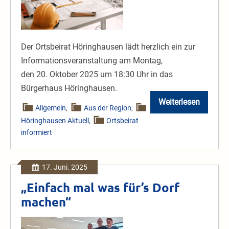
Der Ortsbeirat Höringhausen lädt herzlich ein zur
Informationsveranstaltung am Montag,
den 20. Oktober 2025 um 18:30 Uhr in das
Bürgerhaus Höringhausen.
Weiterlesen
Förderung
Allgemein
,
Aus der Region
,
privater
Höringhausen Aktuell
,
Ortsbeirat
Vorhaben
bzgl.
informiert
“Bau
und
Sanierung”
17. Juni. 2025
„Einfach mal was für’s Dorf
machen“
„Einfach