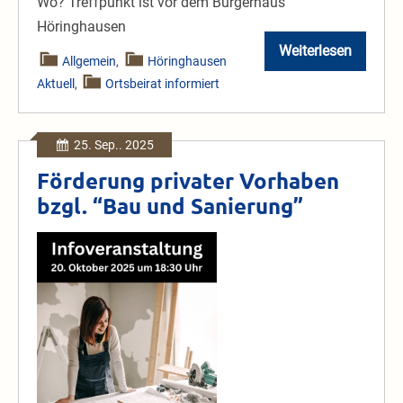
Wo? Treffpunkt ist vor dem Bürgerhaus
Höringhausen
Weiterlesen
Dorfspazierg
Allgemein
,
Höringhausen
mit
Aktuell
,
Ortsbeirat informiert
dem
Bürgermeister
25. Sep.. 2025
Förderung privater Vorhaben
bzgl. “Bau und Sanierung”
Förderung
privater
Vorhaben
bzgl.
“Bau
und
Sanierung”