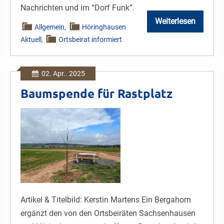
Nachrichten und im “Dorf Funk”.
Weiterlesen
Eingeschränk
Allgemein
,
Höringhausen
Wasserversor
Aktuell
,
Ortsbeirat informiert
|
8.
April
8-
12
02. Apr.. 2025
Uhr
Baumspende für Rastplatz
Baumspende
für
Rastplatz
Artikel & Titelbild: Kerstin Martens Ein Bergahorn
ergänzt den von den Ortsbeiräten Sachsenhausen