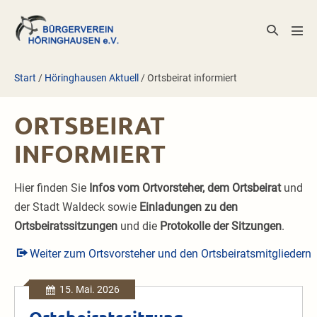
Zum
Inhalt
Suche-
Men
springen
Schalter
Scha
Start
/
Höringhausen Aktuell
/
Ortsbeirat informiert
ORTSBEIRAT
INFORMIERT
Hier finden Sie
Infos vom Ortvorsteher, dem Ortsbeirat
und
der Stadt Waldeck sowie
Einladungen zu den
Ortsbeiratssitzungen
und die
Protokolle der Sitzungen
.
Weiter zum Ortsvorsteher und den Ortsbeiratsmitgliedern
15. Mai. 2026