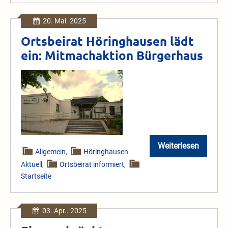
machen“
20. Mai. 2025
Ortsbeirat Höringhausen lädt
ein: Mitmachaktion Bürgerhaus
Ortsbeirat
Höringhausen
lädt
ein:
Mitmachaktion
Bürgerhaus
Weiterlesen
Ortsbeirat
Allgemein
,
Höringhausen
Höringhausen
Aktuell
,
Ortsbeirat informiert
,
lädt
ein:
Startseite
Mitmachaktio
Bürgerhaus
03. Apr.. 2025