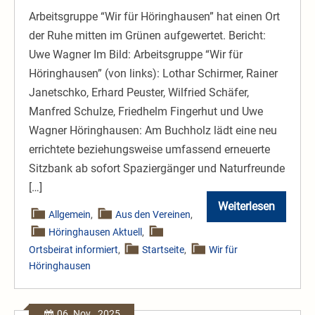
Bank
Arbeitsgruppe “Wir für Höringhausen” hat einen Ort
am
der Ruhe mitten im Grünen aufgewertet. Bericht:
Buchholz
Uwe Wagner Im Bild: Arbeitsgruppe “Wir für
Höringhausen” (von links): Lothar Schirmer, Rainer
Janetschko, Erhard Peuster, Wilfried Schäfer,
Manfred Schulze, Friedhelm Fingerhut und Uwe
Wagner Höringhausen: Am Buchholz lädt eine neu
errichtete beziehungsweise umfassend erneuerte
Sitzbank ab sofort Spaziergänger und Naturfreunde
[…]
Weiterlesen
Wenn
Allgemein
,
Aus den Vereinen
,
der
Höringhausen Aktuell
,
Frühling
einlädt
Ortsbeirat informiert
,
Startseite
,
Wir für
–
Höringhausen
neue
Bank
am
Buchholz
06. Nov.. 2025