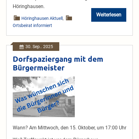
Höringhausen.
Weiterlesen
Gottesdienst
Höringhausen Aktuell
,
&
Ortsbeirat informiert
Gedenkverans
“Volkstrauert
30. Sep.. 2025
Dorfspaziergang mit dem
Bürgermeister
Dorfspaziergang
mit
dem
Bürgermeister
Wann? Am Mittwoch, den 15. Oktober, um 17:00 Uhr