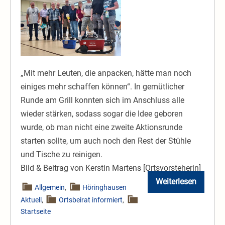
mal
was
für’s
Dorf
machen“
„Mit mehr Leuten, die anpacken, hätte man noch
einiges mehr schaffen können“. In gemütlicher
Runde am Grill konnten sich im Anschluss alle
wieder stärken, sodass sogar die Idee geboren
wurde, ob man nicht eine zweite Aktionsrunde
starten sollte, um auch noch den Rest der Stühle
und Tische zu reinigen.
Bild & Beitrag von Kerstin Martens [Ortsvorsteherin]
Weiterlesen
„Einfach
Allgemein
,
Höringhausen
mal
Aktuell
,
Ortsbeirat informiert
,
was
für’s
Startseite
Dorf