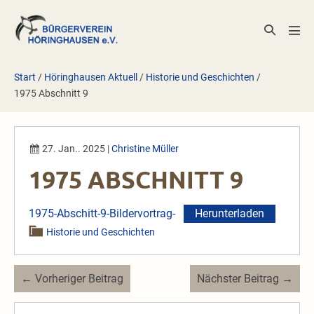
Zum
Inhalt
Suche-
Men
springen
Schalter
Scha
Start
/
Höringhausen Aktuell
/
Historie und Geschichten
/
1975 Abschnitt 9
27. Jan.. 2025
|
Christine Müller
1975 ABSCHNITT 9
1975-Abschitt-9-Bildervortrag-
Herunterladen
Historie und Geschichten
Beitragsnavigation
← Vorheriger Beitrag
Nächster Beitrag →