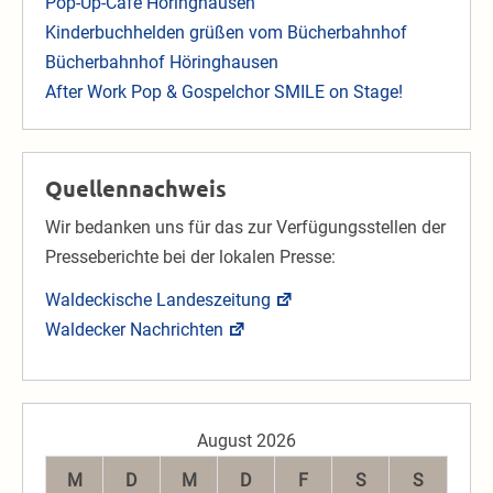
Pop-Up-Café Höringhausen
Kinderbuchhelden grüßen vom Bücherbahnhof
Bücherbahnhof Höringhausen
After Work Pop & Gospelchor SMILE on Stage!
Quellennachweis
Wir bedanken uns für das zur Verfügungsstellen der
Presseberichte bei der lokalen Presse:
Waldeckische Landeszeitung
Waldecker Nachrichten
August 2026
M
D
M
D
F
S
S