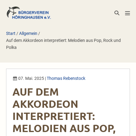
Zum
Inhalt
Suche-
Men
springen
Schalter
Scha
Start
/
Allgemein
/
Auf dem Akkordeon interpretiert: Melodien aus Pop, Rock und
Polka
07. Mai. 2025
|
Thomas Rebenstock
AUF DEM
AKKORDEON
INTERPRETIERT:
MELODIEN AUS POP,