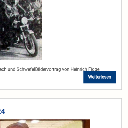
ch und SchwefelBildervortrag von Heinrich Figge
Weiterlesen
1975,
Motoradclub
Höringhausen
in
der
WLZ
24