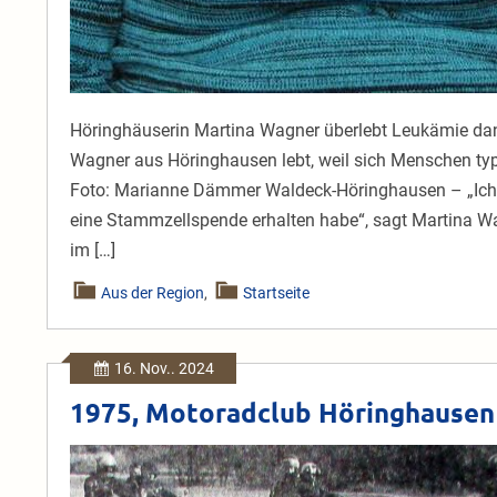
Höringhäuserin Martina Wagner überlebt Leukämie da
Wagner aus Höringhausen lebt, weil sich Menschen typi
Foto: Marianne Dämmer Waldeck-Höringhausen – „Ich ha
eine Stammzellspende erhalten habe“, sagt Martina Wa
im […]
Aus der Region
,
Startseite
16. Nov.. 2024
1975, Motoradclub Höringhausen
1975,
Motoradclub