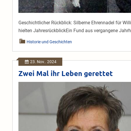
Geschichtlicher Rückblick: Silberne Ehrennadel für W
hielten JahresrückblickEin Fund aus vergangene Jah
Historie und Geschichten
23. Nov.. 2024
Zwei Mal ihr Leben gerettet
Zwei
Mal
ihr
Leben
gerettet