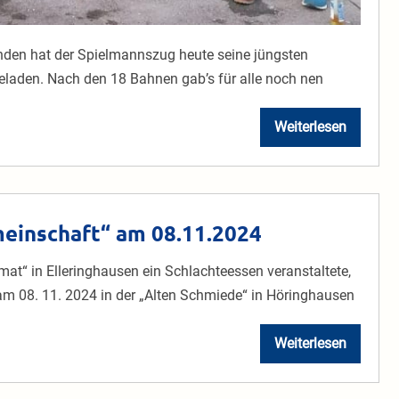
unden hat der Spielmannszug heute seine jüngsten
eladen. Nach den 18 Bahnen gab’s für alle noch nen
Weiterlesen
Spielmannsz
Höringhausen
spielt
3D-
Minigolf
meinschaft“ am 08.11.2024
imat“ in Elleringhausen ein Schlachteessen veranstaltete,
am 08. 11. 2024 in der „Alten Schmiede“ in Höringhausen
Weiterlesen
Treffen
der
„Kleinen
Seniorengeme