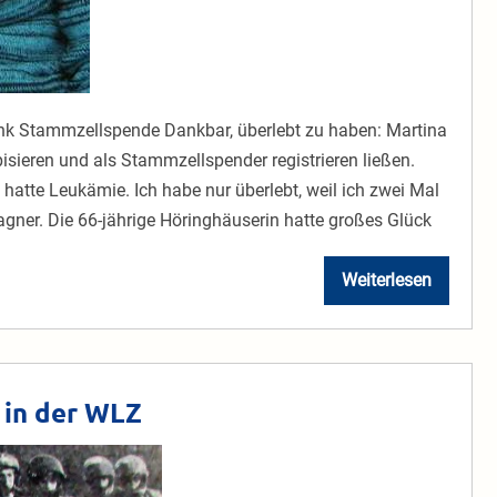
nk Stammzellspende Dankbar, überlebt zu haben: Martina
sieren und als Stammzellspender registrieren ließen.
tte Leukämie. Ich habe nur überlebt, weil ich zwei Mal
gner. Die 66-jährige Höringhäuserin hatte großes Glück
Weiterlesen
Zwei
Mal
ihr
Leben
gerettet
 in der WLZ