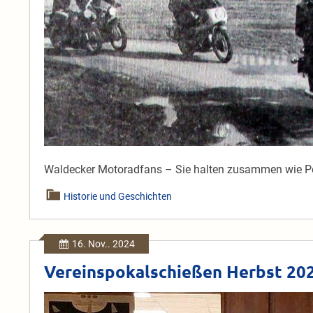
Höringhausen
in
der
WLZ
Waldecker Motoradfans – Sie halten zusammen wie Pe
Historie und Geschichten
16. Nov.. 2024
Vereinspokalschießen Herbst 20
Vereinspokalschießen