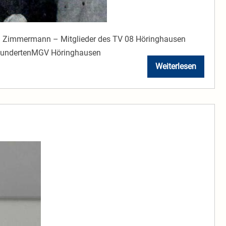
illi Zimmermann – Mitglieder des TV 08 Höringhausen
rhundertenMGV Höringhausen
Weiterlesen
1975
Abschnitt
3