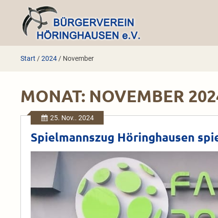
Zum
Inhalt
springen
Start
/
2024
/
November
MONAT:
NOVEMBER 202
25. Nov.. 2024
Spielmannszug Höringhausen spie
Spielmannszug
Höringhausen
spielt
3D-
Minigolf