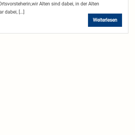
svorsteherin,wir Alten sind dabei, in der Alten
r dabei, […]
Weiterlesen
2024
16.
02.
Die
kleine
Seniorengeme