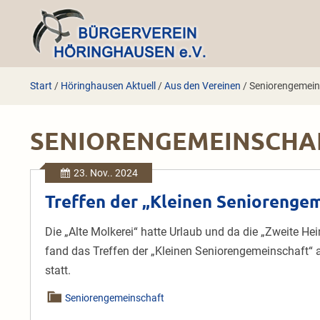
Zum
Inhalt
springen
Start
/
Höringhausen Aktuell
/
Aus den Vereinen
/
Seniorengemein
SENIORENGEMEINSCHA
23. Nov.. 2024
Treffen der „Kleinen Seniorenge
Die „Alte Molkerei“ hatte Urlaub und da die „Zweite He
fand das Treffen der „Kleinen Seniorengemeinschaft“ 
statt.
Seniorengemeinschaft