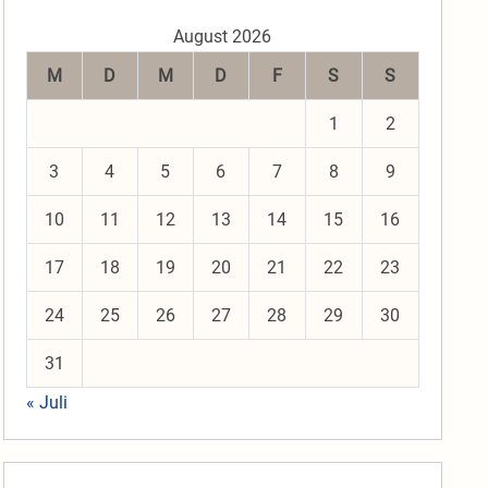
August 2026
M
D
M
D
F
S
S
1
2
inschaft
3
4
5
6
7
8
9
10
11
12
13
14
15
16
17
18
19
20
21
22
23
24
25
26
27
28
29
30
31
« Juli