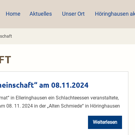
Home
Aktuelles
Unser Ort
Höringhausen ak
schaft
FT
meinschaft“ am 08.11.2024
imat“ in Elleringhausen ein Schlachteessen veranstaltete,
am 08. 11. 2024 in der „Alten Schmiede“ in Höringhausen
Weiterlesen
Treffen
der
„Kleinen