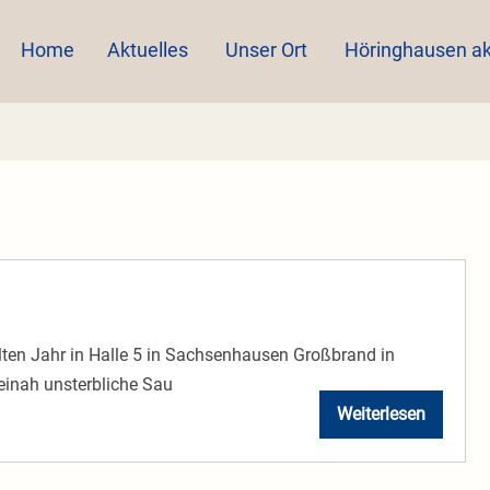
Home
Aktuelles
Unser Ort
Höringhausen ak
ten Jahr in Halle 5 in Sachsenhausen Großbrand in
inah unsterbliche Sau
Weiterlesen
1975
Abschnitt
1