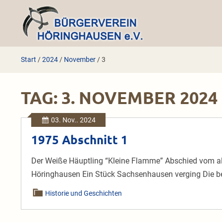
Zum
Inhalt
springen
Start
/
2024
/
November
/
3
TAG:
3. NOVEMBER 2024
03. Nov.. 2024
1975 Abschnitt 1
Der Weiße Häuptling “Kleine Flamme” Abschied vom al
Höringhausen Ein Stück Sachsenhausen verging Die be
Historie und Geschichten