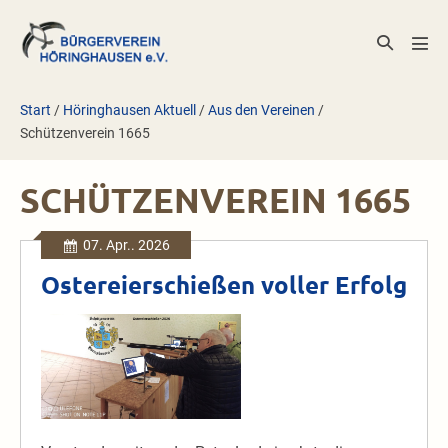
Zum
Inhalt
Suche-
Men
springen
Schalter
Scha
Start
/
Höringhausen Aktuell
/
Aus den Vereinen
/
Schützenverein 1665
SCHÜTZENVEREIN 1665
07. Apr.. 2026
Ostereierschießen voller Erfolg
Ostereierschießen
voller
Erfolg