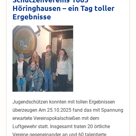
Höringhausen – ein Tag toller
Ergebnisse
Vereinspokalschießen
des
Schützenvereins
1665
Höringhausen –
ein
Tag
toller
Ergebnisse
Jugendschützen konnten mit tollen Ergebnissen
überzeugen Am 25.10.2025 fand das mit Spannung
erwartete Vereinspokalschießen mit dem
Luftgewehr statt. Insgesamt traten 20 örtliche
Vereine gegeneinander an und 60 talentierte