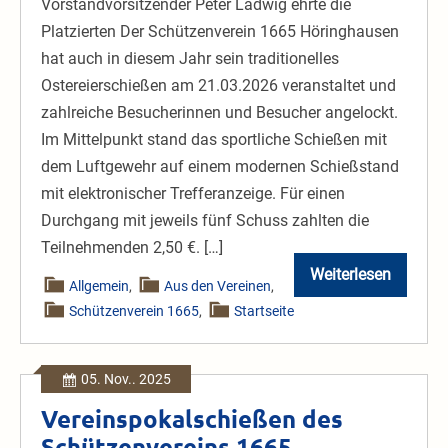
Vorstandvorsitzender Peter Ladwig ehrte die
Platzierten Der Schützenverein 1665 Höringhausen
hat auch in diesem Jahr sein traditionelles
Ostereierschießen am 21.03.2026 veranstaltet und
zahlreiche Besucherinnen und Besucher angelockt.
Im Mittelpunkt stand das sportliche Schießen mit
dem Luftgewehr auf einem modernen Schießstand
mit elektronischer Trefferanzeige. Für einen
Durchgang mit jeweils fünf Schuss zahlten die
Teilnehmenden 2,50 €. […]
Weiterlesen
Ostereierschi
Allgemein
,
Aus den Vereinen
,
voller
Schützenverein 1665
,
Startseite
Erfolg
05. Nov.. 2025
Vereinspokalschießen des
Schützenvereins 1665