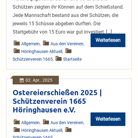
Schützen zeigten ihr Können auf dem Schießstand.
Jede Mannschaft bestand aus drei Schützen, die
jeweils 15 Schüsse abgeben durften. Die
Startgebühr von 15 Euro war gut investiert, […]
Weiterlesen
Vereinspokal
Allgemein
,
Aus den Vereinen
,
des
Höringhausen Aktuell
,
Schützenvere
1665
Schützenverein 1665
,
Startseite
Höringhausen
ein
Tag
toller
02. Apr.. 2025
Ergebnisse
Ostereierschießen 2025 |
Schützenverein 1665
Höringhausen e.V.
Weiterlesen
Ostereierschi
Allgemein
,
Aus den Vereinen
,
2025
Höringhausen Aktuell
,
|
Schützenvere
Schützenverein 1665