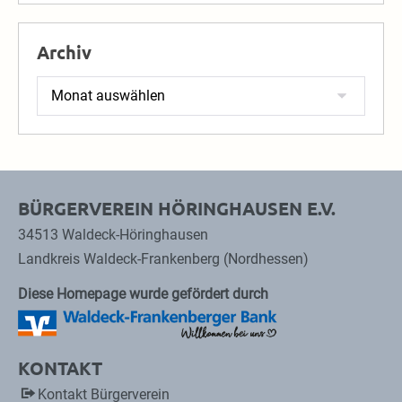
Archiv
Archiv
BÜRGERVEREIN HÖRINGHAUSEN E.V.
34513 Waldeck-Höringhausen
Landkreis Waldeck-Frankenberg (Nordhessen)
Diese Homepage wurde gefördert durch
KONTAKT
Kontakt Bürgerverein