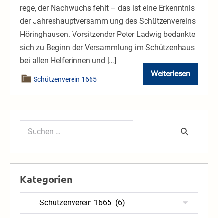
rege, der Nachwuchs fehlt – das ist eine Erkenntnis
der Jahreshauptversammlung des Schützenvereins
Höringhausen. Vorsitzender Peter Ladwig bedankte
sich zu Beginn der Versammlung im Schützenhaus
bei allen Helferinnen und […]
Weiterlesen
2024
Schützenverein 1665
WLZ
18.
03.
JHV
Schützenvere
Suchen
nach:
Kategorien
Kategorien