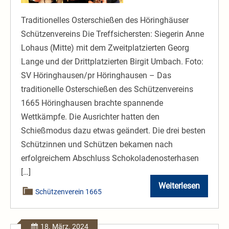
Ostereierschießen
Traditionelles Osterschießen des Höringhäuser
im
Schützenvereins Die Treffsichersten: Siegerin Anne
Schützenverein
Lohaus (Mitte) mit dem Zweitplatzierten Georg
Lange und der Drittplatzierten Birgit Umbach. Foto:
SV Höringhausen/pr Höringhausen – Das
traditionelle Osterschießen des Schützenvereins
1665 Höringhausen brachte spannende
Wettkämpfe. Die Ausrichter hatten den
Schießmodus dazu etwas geändert. Die drei besten
Schützinnen und Schützen bekamen nach
erfolgreichem Abschluss Schokoladenosterhasen
[…]
Weiterlesen
2024
Schützenverein 1665
WLZ
17.
04.
Ostereierschi
18. März. 2024