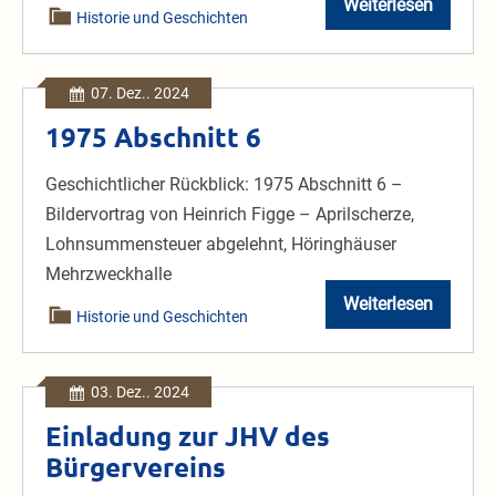
Weiterlesen
1975
Historie und Geschichten
Abschnitt
7
07. Dez.. 2024
1975 Abschnitt 6
Geschichtlicher Rückblick: 1975 Abschnitt 6 –
Bildervortrag von Heinrich Figge – Aprilscherze,
Lohnsummensteuer abgelehnt, Höringhäuser
Mehrzweckhalle
Weiterlesen
1975
Historie und Geschichten
Abschnitt
6
03. Dez.. 2024
Einladung zur JHV des
Bürgervereins