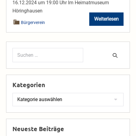
16.12.2024 um 19:00 Uhr Im Heimatmuseum
Höringhausen
Weiterlesen
Einladung
Bürgerverein
zur
JHV
des
Bürgervereins
Suchen
nach:
Kategorien
Kategorien
Neueste Beiträge