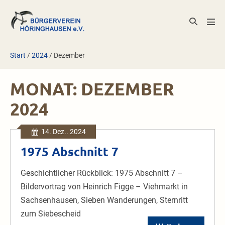
Zum
Inhalt
Suche-
Men
springen
Schalter
Scha
Start
/
2024
/
Dezember
MONAT:
DEZEMBER
2024
14. Dez.. 2024
1975 Abschnitt 7
Geschichtlicher Rückblick: 1975 Abschnitt 7 –
Bildervortrag von Heinrich Figge – Viehmarkt in
Sachsenhausen, Sieben Wanderungen, Sternritt
zum Siebescheid