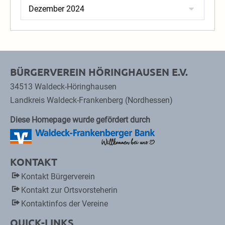
Archiv
BÜRGERVEREIN HÖRINGHAUSEN E.V.
34513 Waldeck-Höringhausen
Landkreis Waldeck-Frankenberg (Nordhessen)
Diese Homepage wurde gefördert durch
KONTAKT
Kontakt Bürgerverein
Kontakt zur Ortsvorsteherin
Kontaktinfos der Vereine
QUICK-LINKS