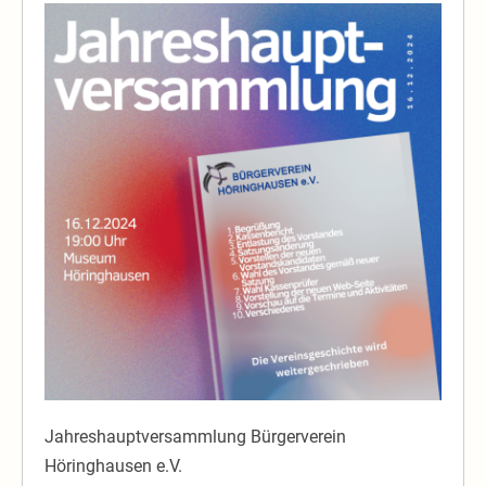
Einladung
zur
JHV
des
Bürgervereins
Jahreshauptversammlung Bürgerverein
Höringhausen e.V.