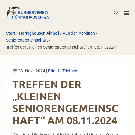
Zum
Inhalt
Suche-
Men
springen
Schalter
Scha
Start
/
Höringhausen Aktuell
/
Aus den Vereinen
/
Seniorengemeinschaft
/
Treffen der „Kleinen Seniorengemeinschaft“ am 08.11.2024
23. Nov.. 2024
|
Brigitte Trietsch
TREFFEN DER
„KLEINEN
SENIORENGEMEINSC
HAFT“ AM 08.11.2024
Die „Alte Molkerei“ hatte Urlaub und da die „Zweite