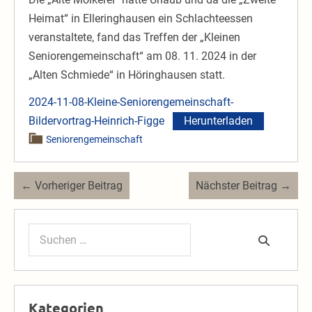
Heimat“ in Elleringhausen ein Schlachteessen
veranstaltete, fand das Treffen der „Kleinen
Seniorengemeinschaft“ am 08. 11. 2024 in der
„Alten Schmiede“ in Höringhausen statt.
2024-11-08-Kleine-Seniorengemeinschaft-
Bildervortrag-Heinrich-Figge
Herunterladen
Seniorengemeinschaft
Beitragsnavigation
← Vorheriger Beitrag
Nächster Beitrag →
Suchen
nach:
Kategorien