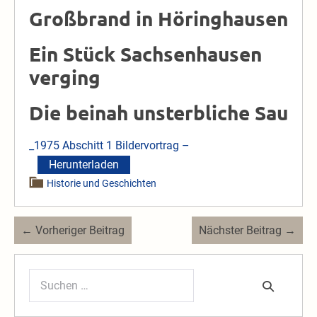
Großbrand in Höringhausen
Ein Stück Sachsenhausen
verging
Die beinah unsterbliche Sau
_1975 Abschitt 1 Bildervortrag –
Herunterladen
Historie und Geschichten
Beitragsnavigation
← Vorheriger Beitrag
Nächster Beitrag →
Suchen
nach: