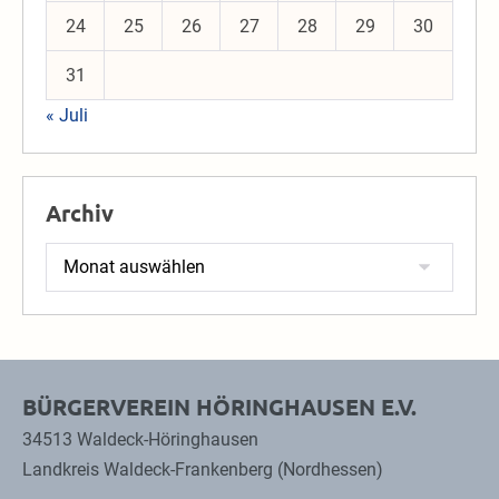
24
25
26
27
28
29
30
31
« Juli
Archiv
Archiv
BÜRGERVEREIN HÖRINGHAUSEN E.V.
34513 Waldeck-Höringhausen
Landkreis Waldeck-Frankenberg (Nordhessen)