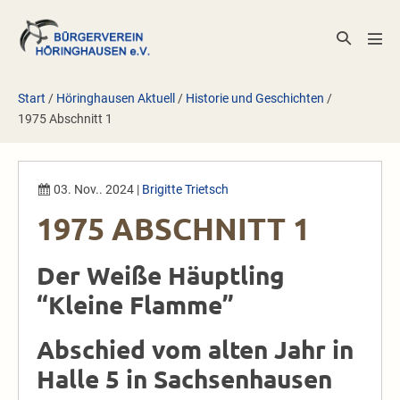
Zum
Inhalt
Suche-
Men
springen
Schalter
Scha
Start
/
Höringhausen Aktuell
/
Historie und Geschichten
/
1975 Abschnitt 1
03. Nov.. 2024
|
Brigitte Trietsch
1975 ABSCHNITT 1
Der Weiße Häuptling
“Kleine Flamme”
Abschied vom alten Jahr in
Halle 5 in Sachsenhausen