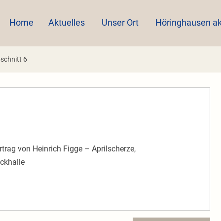
Home
Aktuelles
Unser Ort
Höringhausen ak
schnitt 6
rtrag von Heinrich Figge – Aprilscherze,
ckhalle