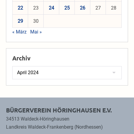
22
23
24
25
26
27
28
29
30
« März
Mai »
Archiv
Archiv
BÜRGERVEREIN HÖRINGHAUSEN E.V.
34513 Waldeck-Höringhausen
Landkreis Waldeck-Frankenberg (Nordhessen)