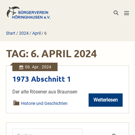
Zum
Inhalt
Suche-
Men
springen
Schalter
Scha
Start
/
2024
/
April
/
6
TAG:
6. APRIL 2024
06. Apr.. 2024
1973 Abschnitt 1
Der alte Rösener aus Braunsen
Weiterlesen
1973
Historie und Geschichten
Abschnitt
1
Suchen