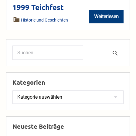
1999 Teichfest
Weiterlesen
1999
Historie und Geschichten
Teichfest
Suchen
nach:
Kategorien
Kategorien
Neueste Beiträge