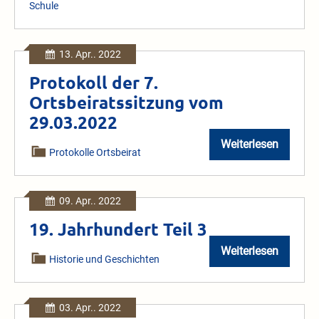
Schule
WLZ
14.
04.
Grundschüler
in
13. Apr.. 2022
Höringhausen
haben
Protokoll der 7.
Spaß
Ortsbeiratssitzung vom
am
Handball
29.03.2022
–
Training
Weiterlesen
Protokoll
Protokolle Ortsbeirat
der
7.
Ortsbeiratssi
vom
09. Apr.. 2022
29.03.2022
19. Jahrhundert Teil 3
Weiterlesen
19.
Historie und Geschichten
Jahrhundert
Teil
3
03. Apr.. 2022