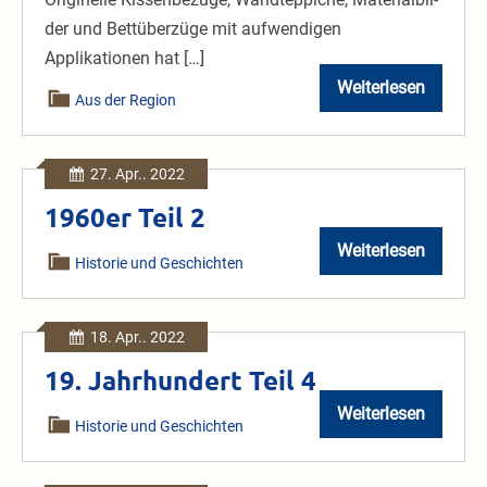
der und Bettüberzüge mit aufwendigen
Applikationen hat […]
Weiterlesen
XI
Aus der Region
2022
WLZ
27.
04.
27. Apr.. 2022
Zu
jeder
1960er Teil 2
Geschichte
ein
Weiterlesen
Bild
1960er
Historie und Geschichten
Teil
2
18. Apr.. 2022
19. Jahrhundert Teil 4
Weiterlesen
19.
Historie und Geschichten
Jahrhundert
Teil
4