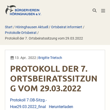
Zum
Inhalt
Suche-
Men
springen
Schalter
Scha
Start
/
Höringhausen Aktuell
/
Ortsbeirat informiert
/
Protokolle Ortsbeirat
/
Protokoll der 7. Ortsbeiratssitzung vom 29.03.2022
13. Apr.. 2022
|
Brigitte Trietsch
PROTOKOLL DER 7.
ORTSBEIRATSSITZUN
G VOM 29.03.2022
Protokoll 7.OB-Sitzg.-
Hoe29.03.2022_final
Herunterladen