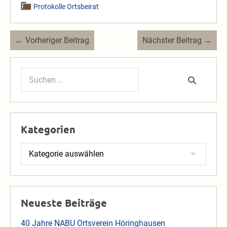
Protokolle Ortsbeirat
Beitragsnavigation
← Vorheriger Beitrag
Nächster Beitrag →
Suchen
nach:
Kategorien
Kategorien
Neueste Beiträge
40 Jahre NABU Ortsverein Höringhausen