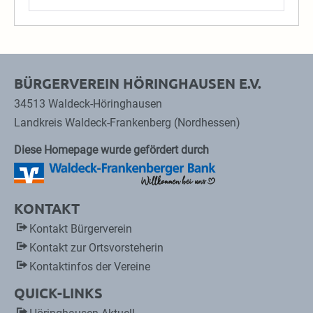
BÜRGERVEREIN HÖRINGHAUSEN E.V.
34513 Waldeck-Höringhausen
Landkreis Waldeck-Frankenberg (Nordhessen)
Diese Homepage wurde gefördert durch
KONTAKT
Kontakt Bürgerverein
Kontakt zur Ortsvorsteherin
Kontaktinfos der Vereine
QUICK-LINKS