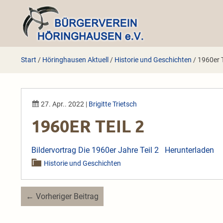
Zum
Inhalt
springen
Start
/
Höringhausen Aktuell
/
Historie und Geschichten
/
1960er T
27. Apr.. 2022
|
Brigitte Trietsch
1960ER TEIL 2
Bildervortrag Die 1960er Jahre Teil 2
Herunterladen
Historie und Geschichten
Beitragsnavigation
← Vorheriger Beitrag