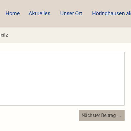
Home
Aktuelles
Unser Ort
Höringhausen ak
eil 2
Nächster Beitrag →