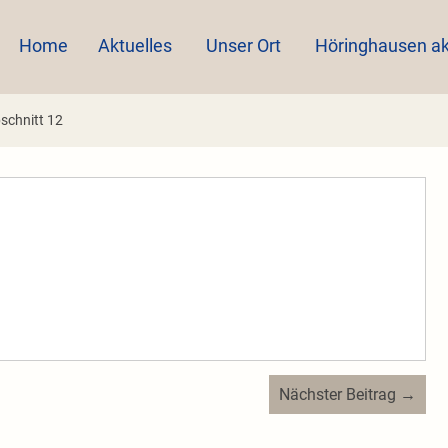
Home
Aktuelles
Unser Ort
Höringhausen ak
schnitt 12
Nächster Beitrag →