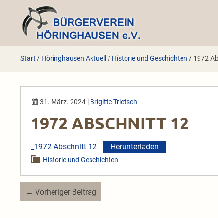
Zum
Inhalt
springen
Start
/
Höringhausen Aktuell
/
Historie und Geschichten
/
1972 Ab
31. März. 2024
|
Brigitte Trietsch
1972 ABSCHNITT 12
_1972 Abschnitt 12
Herunterladen
Historie und Geschichten
Beitragsnavigation
← Vorheriger Beitrag