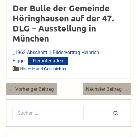
Der Bulle der Gemeinde
Höringhausen auf der 47.
DLG – Ausstellung in
München
_1962 Abschnitt 1 Bildervortrag Heinrich
Figge
Herunterladen
Historie und Geschichten
Beitragsnavigation
← Vorheriger Beitrag
Nächster Beitrag →
Suchen
nach: