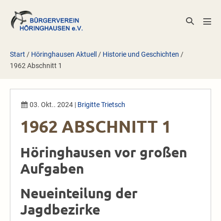
Zum
Inhalt
Suche-
Men
springen
Schalter
Scha
Start
/
Höringhausen Aktuell
/
Historie und Geschichten
/
1962 Abschnitt 1
03. Okt.. 2024
|
Brigitte Trietsch
1962 ABSCHNITT 1
Höringhausen vor großen
Aufgaben
Neueinteilung der
Jagdbezirke