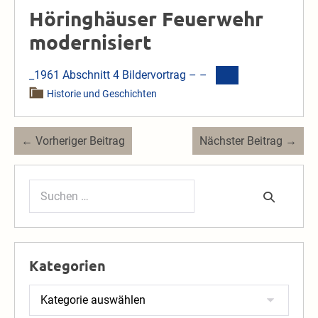
Höringhäuser Feuerwehr
modernisiert
_1961 Abschnitt 4 Bildervortrag – –
Historie und Geschichten
Beitragsnavigation
← Vorheriger Beitrag
Nächster Beitrag →
Suchen
nach:
Kategorien
Kategorien