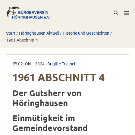
Zum
Inhalt
Suche-
Men
springen
Schalter
Scha
Start
/
Höringhausen Aktuell
/
Historie und Geschichten
/
1961 Abschnitt 4
02. Okt.. 2024
|
Brigitte Trietsch
1961 ABSCHNITT 4
Der Gutsherr von
Höringhausen
Einmütigkeit im
Gemeindevorstand