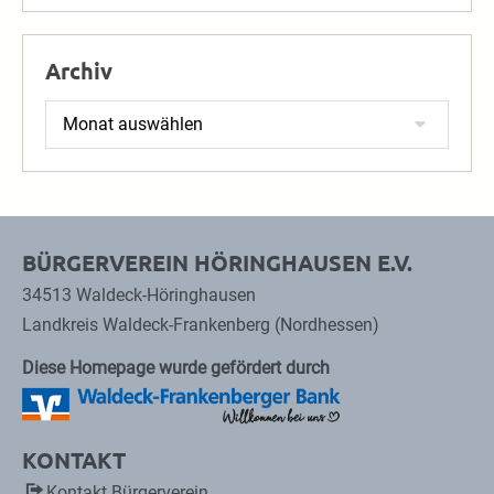
Archiv
Archiv
BÜRGERVEREIN HÖRINGHAUSEN E.V.
34513 Waldeck-Höringhausen
Landkreis Waldeck-Frankenberg (Nordhessen)
Diese Homepage wurde gefördert durch
KONTAKT
Kontakt Bürgerverein