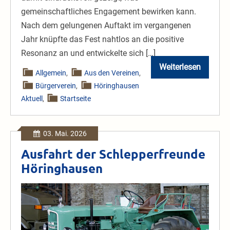
gemeinschaftliches Engagement bewirken kann.
Nach dem gelungenen Auftakt im vergangenen
Jahr knüpfte das Fest nahtlos an die positive
Resonanz an und entwickelte sich […]
Weiterlesen
Strahlender
Allgemein
,
Aus den Vereinen
,
Sonnenschei
Bürgerverein
,
Höringhausen
und
starke
Aktuell
,
Startseite
Gemeinschaft
03. Mai. 2026
Ausfahrt der Schlepperfreunde
Höringhausen
Ausfahrt
der
Schlepperfreunde