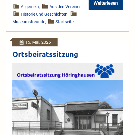
Weiterlesen
Alles,
Allgemein
,
Aus den Vereinen
,
bis
Historie und Geschichten
,
auf
eine
Museumsfreunde
,
Startseite
Apotheke
15. Mai. 2026
Ortsbeiratssitzung
Ortsbeiratssitzung