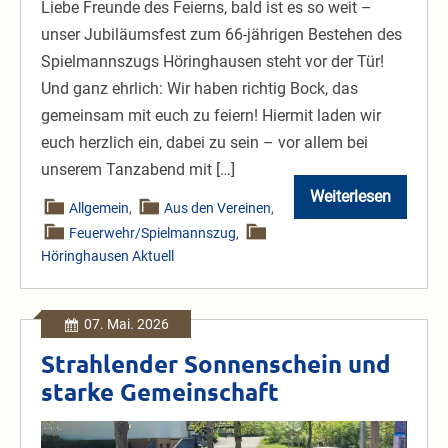
Liebe Freunde des Feierns, bald ist es so weit –
unser Jubiläumsfest zum 66-jährigen Bestehen des
Spielmannszugs Höringhausen steht vor der Tür!
Und ganz ehrlich: Wir haben richtig Bock, das
gemeinsam mit euch zu feiern! Hiermit laden wir
euch herzlich ein, dabei zu sein – vor allem bei
unserem Tanzabend mit […]
Weiterlesen
66
Allgemein
,
Aus den Vereinen
,
Jahre
Feuerwehr/Spielmannszug
,
Spielmannsz
Höringhausen
Höringhausen Aktuell
07. Mai. 2026
Strahlender Sonnenschein und
starke Gemeinschaft
Strahlender