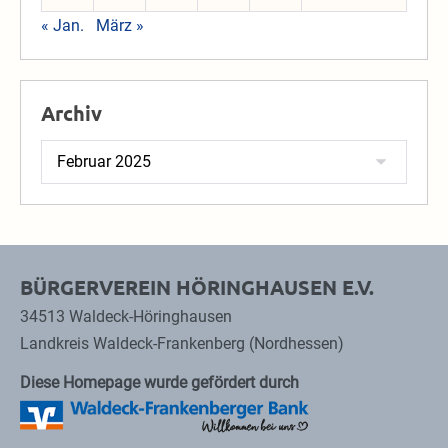
« Jan.
März »
Archiv
Archiv
BÜRGERVEREIN HÖRINGHAUSEN E.V.
34513 Waldeck-Höringhausen
Landkreis Waldeck-Frankenberg (Nordhessen)
Diese Homepage wurde gefördert durch