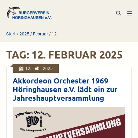
Zum
Inhalt
Suche-
Men
springen
Schalter
Scha
Start
/
2025
/
Februar
/
12
TAG:
12. FEBRUAR 2025
12. Feb.. 2025
Akkordeon Orchester 1969
Höringhausen e.V. lädt ein zur
Jahreshauptversammlung
Akkordeon
Orchester
1969
Höringhausen