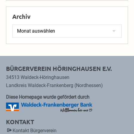
Archiv
Archiv
BÜRGERVEREIN HÖRINGHAUSEN E.V.
34513 Waldeck-Höringhausen
Landkreis Waldeck-Frankenberg (Nordhessen)
Diese Homepage wurde gefördert durch
KONTAKT
Kontakt Bürgerverein