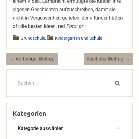
einem Video. Lambrecht ermutigte die Kinder, ihre
eigenen Geschichten aufzuschreiben, damit sie
nicht in Vergessenheit gerieten, denn Kinder hätten
oft die besten Ideen. red
Foto: pr
Grundschule
,
Kindergarten und Schule
Beitragsnavigation
← Vorheriger Beitrag
Nächster Beitrag →
Suchen
nach:
Kategorien
Kategorien