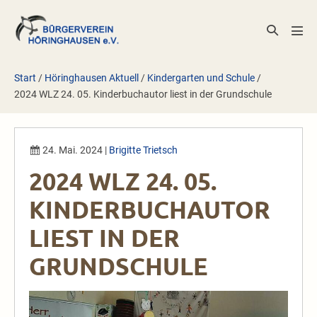
Zum
Inhalt
Suche-
Men
springen
Schalter
Scha
Start
/
Höringhausen Aktuell
/
Kindergarten und Schule
/
2024 WLZ 24. 05. Kinderbuchautor liest in der Grundschule
24. Mai. 2024
|
Brigitte Trietsch
2024 WLZ 24. 05.
KINDERBUCHAUTOR
LIEST IN DER
GRUNDSCHULE