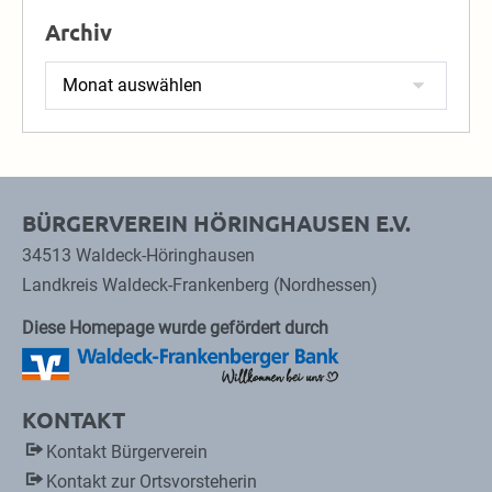
Archiv
Archiv
BÜRGERVEREIN HÖRINGHAUSEN E.V.
34513 Waldeck-Höringhausen
Landkreis Waldeck-Frankenberg (Nordhessen)
Diese Homepage wurde gefördert durch
KONTAKT
Kontakt Bürgerverein
Kontakt zur Ortsvorsteherin