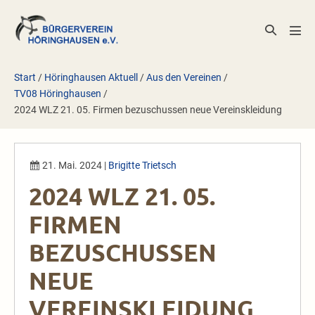
Zum
Inhalt
Suche-
Men
springen
Schalter
Scha
Start
/
Höringhausen Aktuell
/
Aus den Vereinen
/
TV08 Höringhausen
/
2024 WLZ 21. 05. Firmen bezuschussen neue Vereinskleidung
21. Mai. 2024
|
Brigitte Trietsch
2024 WLZ 21. 05.
FIRMEN
BEZUSCHUSSEN
NEUE
VEREINSKLEIDUNG