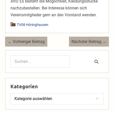
Info:
Es besteht die Möglichkeit, Kleidungsstücke
nachzubestellen. Bei Interesse können sich
Vereinsmitglieder gern an den Vorstand wenden.
TV08 Höringhausen
Beitragsnavigation
← Vorheriger Beitrag
Nächster Beitrag →
Suchen
nach:
Kategorien
Kategorien