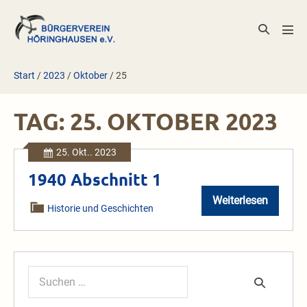
Zum
Inhalt
Suche-
Men
springen
Schalter
Scha
Start
/
2023
/
Oktober
/
25
TAG:
25. OKTOBER 2023
25. Okt.. 2023
1940 Abschnitt 1
Weiterlesen
1940
Historie und Geschichten
Abschnitt
1
Suchen
nach: