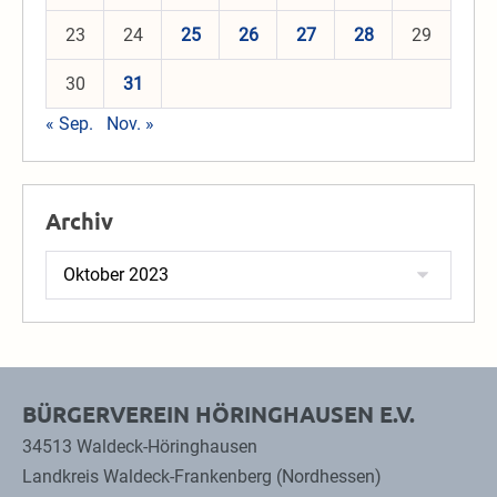
23
24
25
26
27
28
29
30
31
« Sep.
Nov. »
Archiv
Archiv
BÜRGERVEREIN HÖRINGHAUSEN E.V.
34513 Waldeck-Höringhausen
Landkreis Waldeck-Frankenberg (Nordhessen)