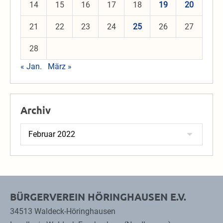
14
15
16
17
18
19
20
21
22
23
24
25
26
27
28
« Jan.
März »
Archiv
Archiv
BÜRGERVEREIN HÖRINGHAUSEN E.V.
34513 Waldeck-Höringhausen