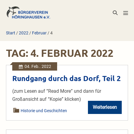
Zum
Inhalt
Suche-
Men
springen
Schalter
Scha
Start
/
2022
/
Februar
/
4
TAG:
4. FEBRUAR 2022
04. Feb.. 2022
Rundgang durch das Dorf, Teil 2
(zum Lesen auf “Read More” und dann für
Großansicht auf “Kopie” klicken)
Weiterlesen
Rundgang
Historie und Geschichten
durch
das
Dorf,
Teil
2