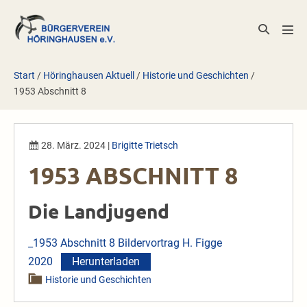
Zum
Inhalt
Suche-
Men
springen
Schalter
Scha
Start
/
Höringhausen Aktuell
/
Historie und Geschichten
/
1953 Abschnitt 8
28. März. 2024
|
Brigitte Trietsch
1953 ABSCHNITT 8
Die Landjugend
_1953 Abschnitt 8 Bildervortrag H. Figge
2020
Herunterladen
Historie und Geschichten