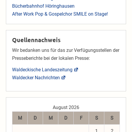
Bücherbahnhof Höringhausen
After Work Pop & Gospelchor SMILE on Stage!
Quellennachweis
Wir bedanken uns für das zur Verfügungsstellen der
Presseberichte bei der lokalen Presse:
Waldeckische Landeszeitung
Waldecker Nachrichten
August 2026
M
D
M
D
F
S
S
1
2