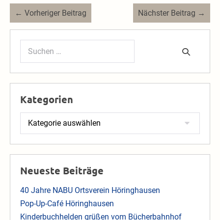
Beitragsnavigation
← Vorheriger Beitrag
Nächster Beitrag →
Suchen
nach:
Kategorien
Kategorien
Neueste Beiträge
40 Jahre NABU Ortsverein Höringhausen
Pop-Up-Café Höringhausen
Kinderbuchhelden grüßen vom Bücherbahnhof