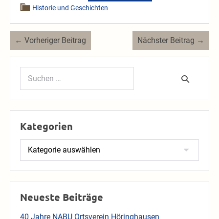
Historie und Geschichten
Beitragsnavigation
← Vorheriger Beitrag
Nächster Beitrag →
Suchen
nach:
Kategorien
Kategorien
Neueste Beiträge
40 Jahre NABU Ortsverein Höringhausen