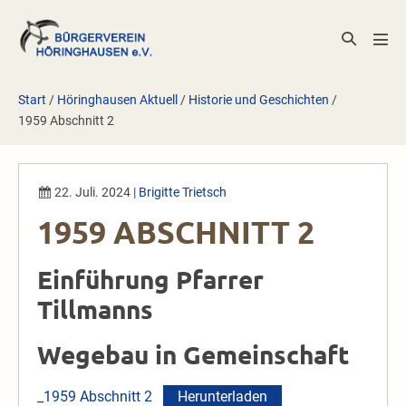
Zum
Inhalt
Suche-
Men
springen
Schalter
Scha
Start
/
Höringhausen Aktuell
/
Historie und Geschichten
/
1959 Abschnitt 2
22. Juli. 2024
|
Brigitte Trietsch
1959 ABSCHNITT 2
Einführung Pfarrer
Tillmanns
Wegebau in Gemeinschaft
_1959 Abschnitt 2
Herunterladen