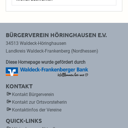
BÜRGERVEREIN HÖRINGHAUSEN E.V.
34513 Waldeck-Höringhausen
Landkreis Waldeck-Frankenberg (Nordhessen)
Diese Homepage wurde gefördert durch
KONTAKT
Kontakt Bürgerverein
Kontakt zur Ortsvorsteherin
Kontaktinfos der Vereine
QUICK-LINKS