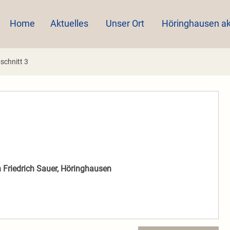
Home
Aktuelles
Unser Ort
Höringhausen ak
schnitt 3
Friedrich Sauer, Höringhausen