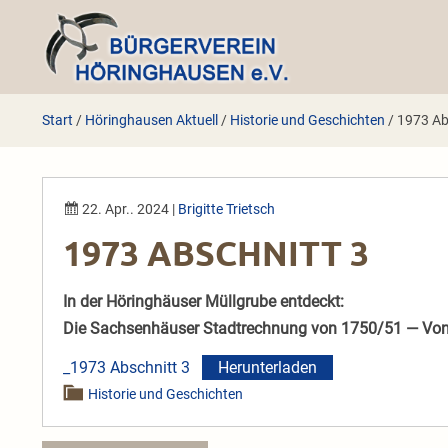
Zum
Inhalt
springen
Start
/
Höringhausen Aktuell
/
Historie und Geschichten
/
1973 Ab
22. Apr.. 2024
|
Brigitte Trietsch
1973 ABSCHNITT 3
In der Höringhäuser Müllgrube entdeckt:
Die Sachsenhäuser Stadtrechnung von 1750/51 — Von 
_1973 Abschnitt 3
Herunterladen
Historie und Geschichten