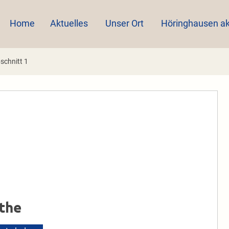
Home
Aktuelles
Unser Ort
Höringhausen ak
schnitt 1
the