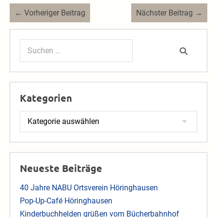
Beitragsnavigation
← Vorheriger Beitrag
Nächster Beitrag →
Suchen
nach:
Kategorien
Kategorien
Neueste Beiträge
40 Jahre NABU Ortsverein Höringhausen
Pop-Up-Café Höringhausen
Kinderbuchhelden grüßen vom Bücherbahnhof