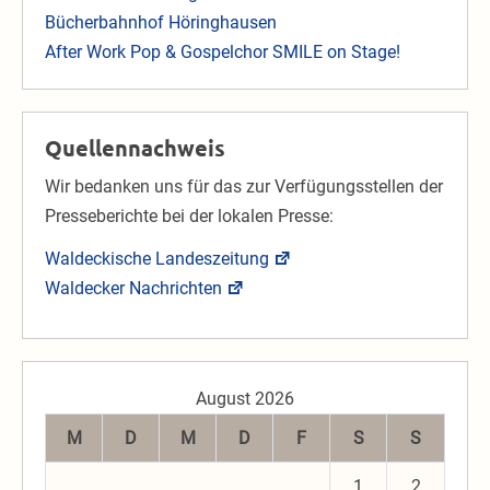
Bücherbahnhof Höringhausen
After Work Pop & Gospelchor SMILE on Stage!
Quellennachweis
Wir bedanken uns für das zur Verfügungsstellen der
Presseberichte bei der lokalen Presse:
Waldeckische Landeszeitung
Waldecker Nachrichten
August 2026
M
D
M
D
F
S
S
1
2