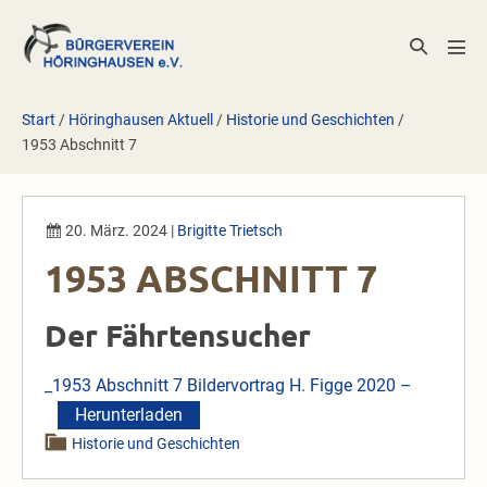
Zum
Inhalt
Suche-
Men
springen
Schalter
Scha
Start
/
Höringhausen Aktuell
/
Historie und Geschichten
/
1953 Abschnitt 7
20. März. 2024
|
Brigitte Trietsch
1953 ABSCHNITT 7
Der Fährtensucher
_1953 Abschnitt 7 Bildervortrag H. Figge 2020 –
Herunterladen
Historie und Geschichten