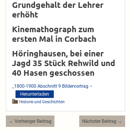
Grundgehalt der Lehrer
erhöht
Kinemathograph zum
ersten Mal in Corbach
Höringhausen, bei einer
Jagd 35 Stück Rehwild und
40 Hasen geschossen
_1800-1900 Abschnitt 9 Bildervortrag –
Herunterladen
Historie und Geschichten
Beitragsnavigation
← Vorheriger Beitrag
Nächster Beitrag →