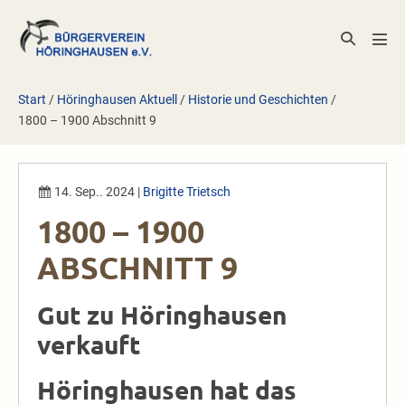
Zum
Inhalt
Suche-
Men
springen
Schalter
Scha
Start
/
Höringhausen Aktuell
/
Historie und Geschichten
/
1800 – 1900 Abschnitt 9
14. Sep.. 2024
|
Brigitte Trietsch
1800 – 1900
ABSCHNITT 9
Gut zu Höringhausen
verkauft
Höringhausen hat das