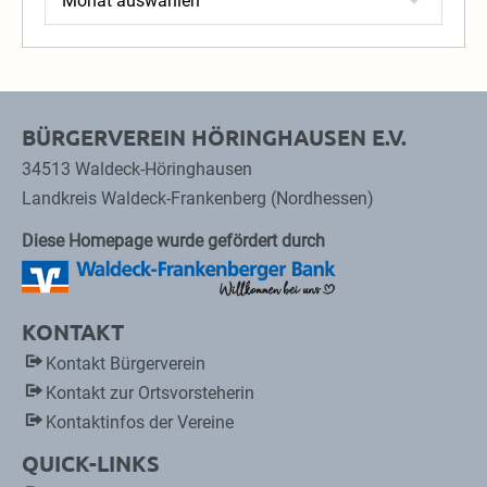
BÜRGERVEREIN HÖRINGHAUSEN E.V.
34513 Waldeck-Höringhausen
Landkreis Waldeck-Frankenberg (Nordhessen)
Diese Homepage wurde gefördert durch
KONTAKT
Kontakt Bürgerverein
Kontakt zur Ortsvorsteherin
Kontaktinfos der Vereine
QUICK-LINKS