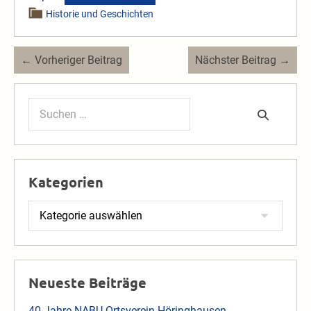
Historie und Geschichten
Beitragsnavigation
← Vorheriger Beitrag
Nächster Beitrag →
Suchen
nach:
Kategorien
Kategorien
Neueste Beiträge
40 Jahre NABU Ortsverein Höringhausen