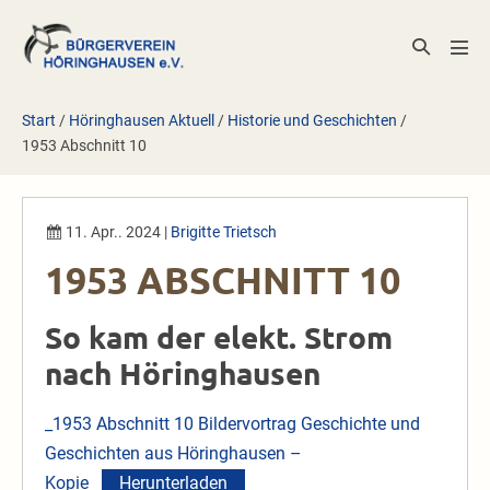
Zum
Inhalt
Suche-
Men
springen
Schalter
Scha
Start
/
Höringhausen Aktuell
/
Historie und Geschichten
/
1953 Abschnitt 10
11. Apr.. 2024
|
Brigitte Trietsch
1953 ABSCHNITT 10
So kam der elekt. Strom
nach Höringhausen
_1953 Abschnitt 10 Bildervortrag Geschichte und
Geschichten aus Höringhausen –
Kopie
Herunterladen