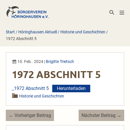
Zum
Inhalt
Suche-
Men
springen
Schalter
Scha
Start
/
Höringhausen Aktuell
/
Historie und Geschichten
/
1972 Abschnitt 5
10. Feb.. 2024
|
Brigitte Trietsch
1972 ABSCHNITT 5
_1972 Abschnitt 5
Herunterladen
Historie und Geschichten
Beitragsnavigation
← Vorheriger Beitrag
Nächster Beitrag →