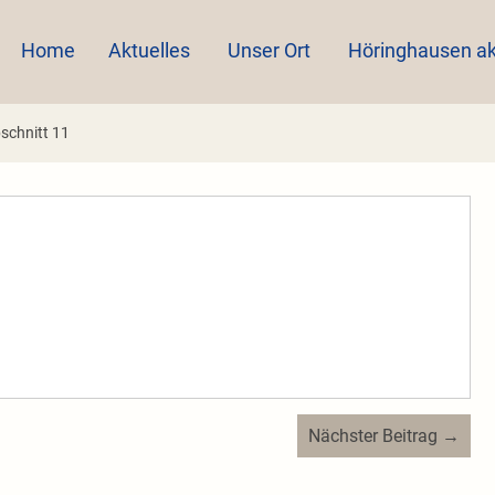
Home
Aktuelles
Unser Ort
Höringhausen ak
schnitt 11
Nächster Beitrag →