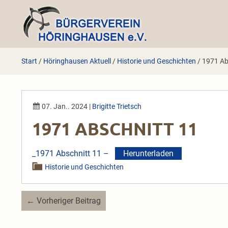
Zum
Inhalt
springen
Start
/
Höringhausen Aktuell
/
Historie und Geschichten
/
1971 Ab
07. Jan.. 2024
|
Brigitte Trietsch
1971 ABSCHNITT 11
_1971 Abschnitt 11 –
Herunterladen
Historie und Geschichten
Beitragsnavigation
← Vorheriger Beitrag