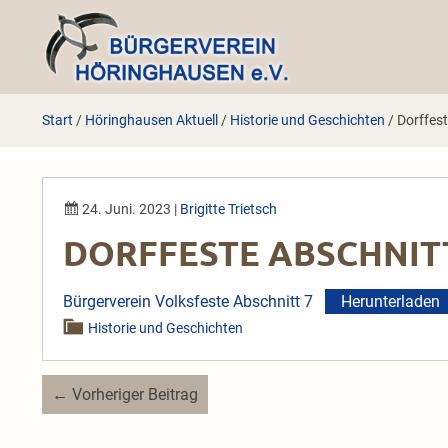
Zum
Inhalt
springen
Start
/
Höringhausen Aktuell
/
Historie und Geschichten
/
Dorffest
24. Juni. 2023
|
Brigitte Trietsch
DORFFESTE ABSCHNIT
Bürgerverein Volksfeste Abschnitt 7
Herunterladen
Historie und Geschichten
Beitragsnavigation
← Vorheriger Beitrag