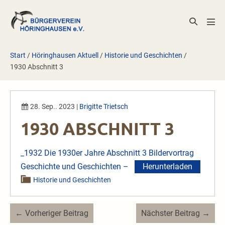
Zum
Inhalt
Suche-
Men
springen
Schalter
Scha
Start
/
Höringhausen Aktuell
/
Historie und Geschichten
/
1930 Abschnitt 3
28. Sep.. 2023
|
Brigitte Trietsch
1930 ABSCHNITT 3
_1932 Die 1930er Jahre Abschnitt 3 Bildervortrag
Geschichte und Geschichten –
Herunterladen
Historie und Geschichten
Beitragsnavigation
← Vorheriger Beitrag
Nächster Beitrag →