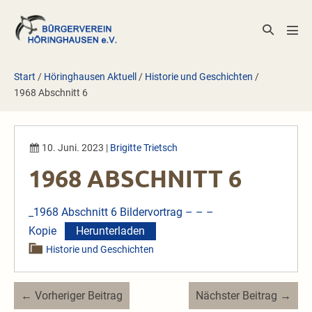
Zum
Inhalt
Suche-
Men
springen
Schalter
Scha
Start
/
Höringhausen Aktuell
/
Historie und Geschichten
/
1968 Abschnitt 6
10. Juni. 2023
|
Brigitte Trietsch
1968 ABSCHNITT 6
_1968 Abschnitt 6 Bildervortrag – – –
Kopie
Herunterladen
Historie und Geschichten
Beitragsnavigation
← Vorheriger Beitrag
Nächster Beitrag →