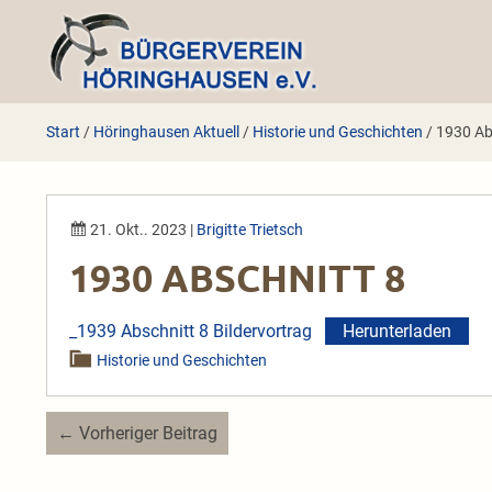
Zum
Inhalt
springen
Start
/
Höringhausen Aktuell
/
Historie und Geschichten
/
1930 Ab
21. Okt.. 2023
|
Brigitte Trietsch
1930 ABSCHNITT 8
_1939 Abschnitt 8 Bildervortrag
Herunterladen
Historie und Geschichten
Beitragsnavigation
← Vorheriger Beitrag