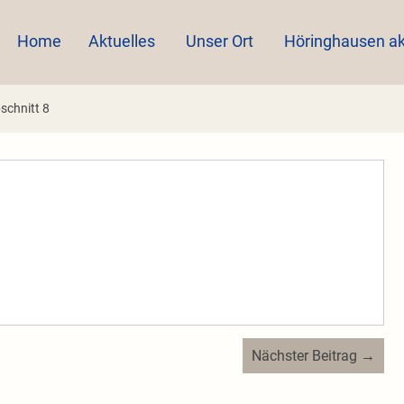
Home
Aktuelles
Unser Ort
Höringhausen ak
schnitt 8
Nächster Beitrag →