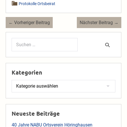
Protokolle Ortsbeirat
Beitragsnavigation
← Vorheriger Beitrag
Nächster Beitrag →
Suchen
nach:
Kategorien
Kategorien
Neueste Beiträge
40 Jahre NABU Ortsverein Höringhausen