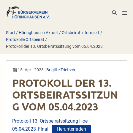
Zum
Inhalt
Suche-
Men
springen
Schalter
Scha
Start
/
Höringhausen Aktuell
/
Ortsbeirat informiert
/
Protokolle Ortsbeirat
/
Protokoll der 13. Ortsbeiratssitzung vom 05.04.2023
15. Apr.. 2023
|
Brigitte Trietsch
PROTOKOLL DER 13.
ORTSBEIRATSSITZUN
G VOM 05.04.2023
Protokoll 13. Ortsbeiratssitzung Hoe
05.04.2023_Final
Herunterladen