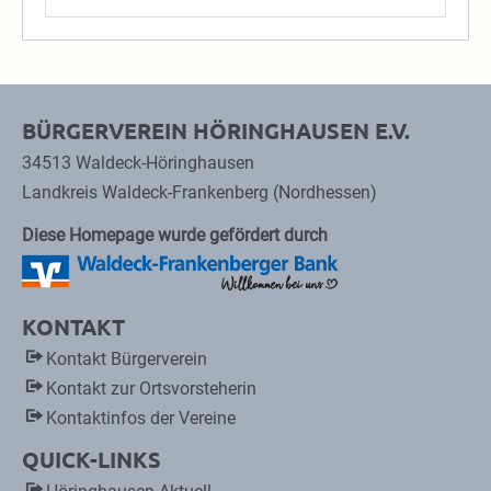
BÜRGERVEREIN HÖRINGHAUSEN E.V.
34513 Waldeck-Höringhausen
Landkreis Waldeck-Frankenberg (Nordhessen)
Diese Homepage wurde gefördert durch
KONTAKT
Kontakt Bürgerverein
Kontakt zur Ortsvorsteherin
Kontaktinfos der Vereine
QUICK-LINKS