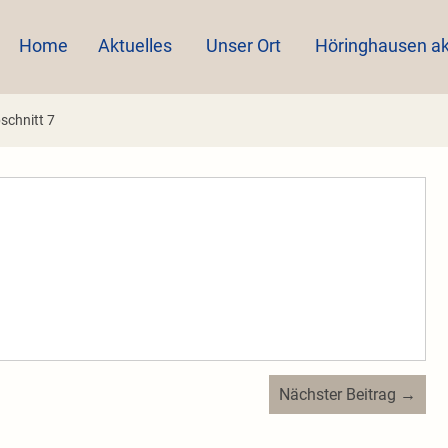
Home
Aktuelles
Unser Ort
Höringhausen ak
schnitt 7
Nächster Beitrag →