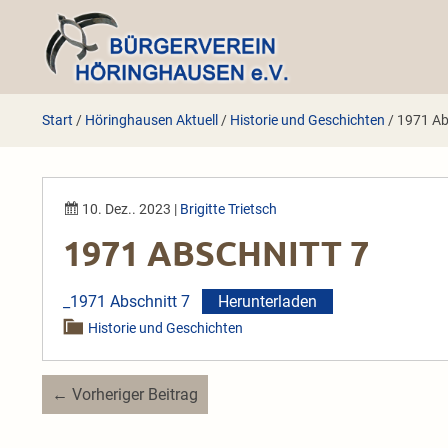
Zum
Inhalt
springen
Start
/
Höringhausen Aktuell
/
Historie und Geschichten
/
1971 Ab
10. Dez.. 2023
|
Brigitte Trietsch
1971 ABSCHNITT 7
_1971 Abschnitt 7
Herunterladen
Historie und Geschichten
Beitragsnavigation
← Vorheriger Beitrag