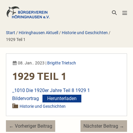
Zum
Inhalt
Suche-
Men
springen
Schalter
Scha
Start
/
Höringhausen Aktuell
/
Historie und Geschichten
/
1929 Teil 1
08. Jan.. 2023
|
Brigitte Trietsch
1929 TEIL 1
_1010 Die 1920er Jahre Teil 8 1929 1
Bildervortrag
Herunterladen
Historie und Geschichten
Beitragsnavigation
← Vorheriger Beitrag
Nächster Beitrag →