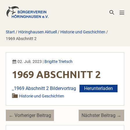
Zum
Inhalt
Suche-
Men
springen
Schalter
Scha
Start
/
Höringhausen Aktuell
/
Historie und Geschichten
/
1969 Abschnitt 2
02. Juli. 2023
|
Brigitte Trietsch
1969 ABSCHNITT 2
_1969 Abschnitt 2 Bildervortrag
Herunterladen
Historie und Geschichten
Beitragsnavigation
← Vorheriger Beitrag
Nächster Beitrag →