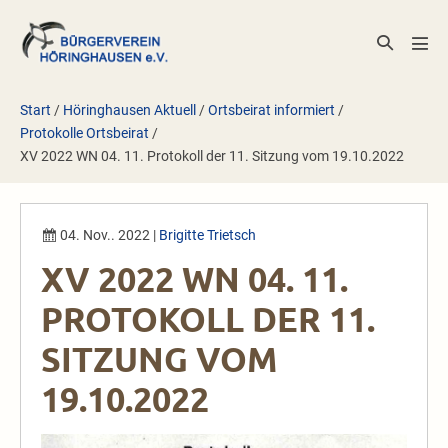
Zum
Inhalt
Suche-
Men
springen
Schalter
Scha
Start
/
Höringhausen Aktuell
/
Ortsbeirat informiert
/
Protokolle Ortsbeirat
/
XV 2022 WN 04. 11. Protokoll der 11. Sitzung vom 19.10.2022
04. Nov.. 2022
|
Brigitte Trietsch
XV 2022 WN 04. 11.
PROTOKOLL DER 11.
SITZUNG VOM
19.10.2022