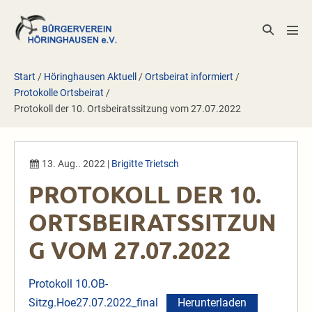
Zum
Inhalt
Suche-
Men
springen
Schalter
Scha
Start
/
Höringhausen Aktuell
/
Ortsbeirat informiert
/
Protokolle Ortsbeirat
/
Protokoll der 10. Ortsbeiratssitzung vom 27.07.2022
13. Aug.. 2022
|
Brigitte Trietsch
PROTOKOLL DER 10.
ORTSBEIRATSSITZUN
G VOM 27.07.2022
Protokoll 10.OB-
Sitzg.Hoe27.07.2022_final
Herunterladen