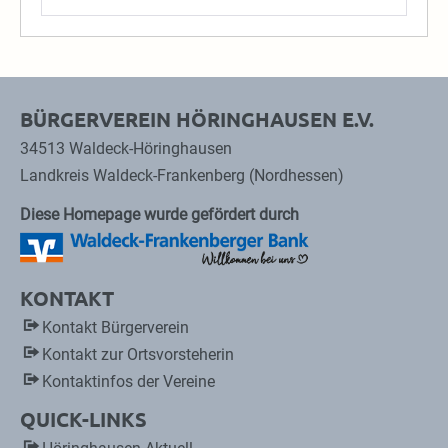
BÜRGERVEREIN HÖRINGHAUSEN E.V.
34513 Waldeck-Höringhausen
Landkreis Waldeck-Frankenberg (Nordhessen)
Diese Homepage wurde gefördert durch
KONTAKT
Kontakt Bürgerverein
Kontakt zur Ortsvorsteherin
Kontaktinfos der Vereine
QUICK-LINKS