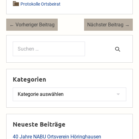
Protokolle Ortsbeirat
Beitragsnavigation
← Vorheriger Beitrag
Nächster Beitrag →
Suchen
nach:
Kategorien
Kategorien
Neueste Beiträge
40 Jahre NABU Ortsverein Höringhausen