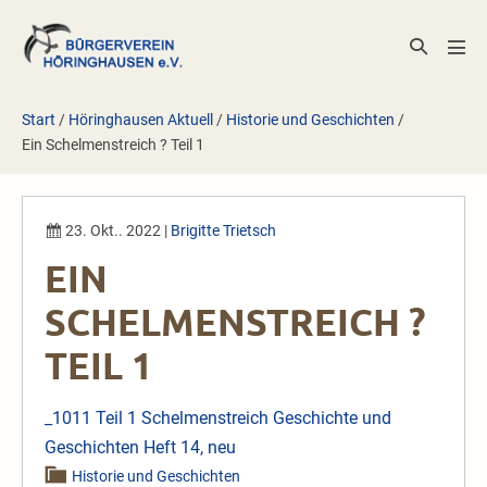
Zum
Inhalt
Suche-
Men
springen
Schalter
Scha
Start
/
Höringhausen Aktuell
/
Historie und Geschichten
/
Ein Schelmenstreich ? Teil 1
23. Okt.. 2022
|
Brigitte Trietsch
EIN
SCHELMENSTREICH ?
TEIL 1
_1011 Teil 1 Schelmenstreich Geschichte und
Geschichten Heft 14, neu
Historie und Geschichten