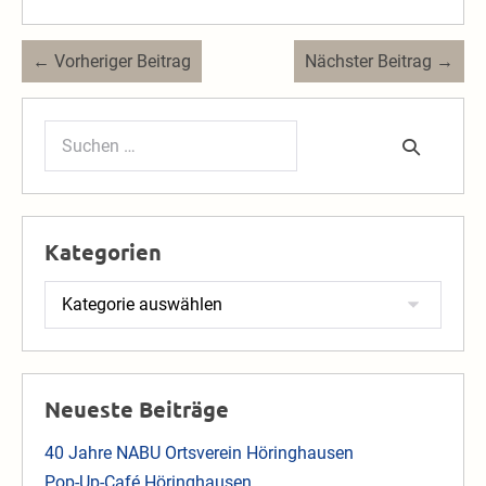
Beitragsnavigation
← Vorheriger Beitrag
Nächster Beitrag →
Suchen
nach:
Kategorien
Kategorien
Neueste Beiträge
40 Jahre NABU Ortsverein Höringhausen
Pop-Up-Café Höringhausen