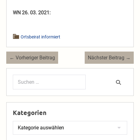
WN 26. 03. 2021:
Ortsbeirat informiert
Beitragsnavigation
← Vorheriger Beitrag
Nächster Beitrag →
Suchen
nach:
Kategorien
Kategorien