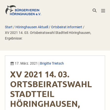
Zum
Inhalt
Suche-
Men
springen
Schalter
Scha
Start
/
Höringhausen Aktuell
/
Ortsbeirat informiert
/
XV 2021 14. 03. Ortsbeiratswahl Stadtteil Höringhausen,
Ergebnisse:
17. März. 2021
|
Brigitte Trietsch
XV 2021 14. 03.
ORTSBEIRATSWAHL
STADTTEIL
HÖRINGHAUSEN,