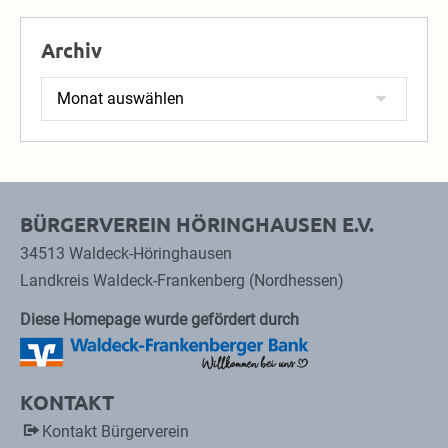
Archiv
Archiv
BÜRGERVEREIN HÖRINGHAUSEN E.V.
34513 Waldeck-Höringhausen
Landkreis Waldeck-Frankenberg (Nordhessen)
Diese Homepage wurde gefördert durch
KONTAKT
Kontakt Bürgerverein